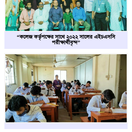
“কলেজ কর্তৃপক্ষের সাথে ২০২২ সালের এইচএসসি
পরীক্ষার্থীবৃন্দ”