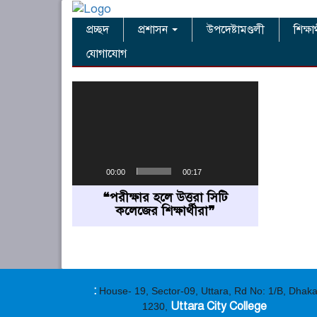
প্রচ্ছদ
প্রশাসন
উপদেষ্টামণ্ডলী
শিক্ষা
যোগাযোগ
Video
Player
00:00
00:17
❝পরীক্ষার হলে উত্তরা সিটি
কলেজের শিক্ষার্থীরা❞
:
House- 19, Sector-09, Uttara, Rd No: 1/B, Dhak
Uttara City College
1230,