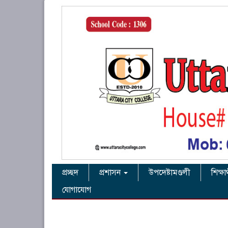
প্রচ্ছদ
প্রশাসন
উপদেষ্টামণ্ডলী
শিক্ষা
যোগাযোগ