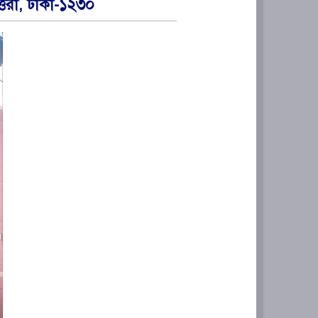
্তরা, ঢাকা-১২৩০