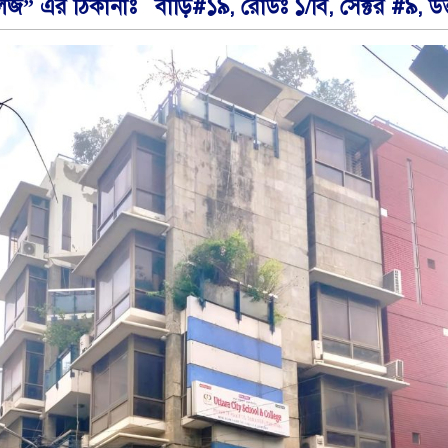
লেজ” এর ঠিকানাঃ বাড়ি#১৯, রোডঃ ১/বি, সেক্টর #৯, উত