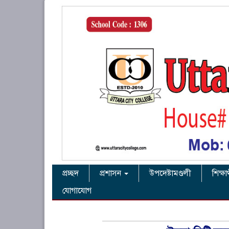
প্রচ্ছদ
প্রশাসন
উপদেষ্টামণ্ডলী
শিক্ষা
যোগাযোগ