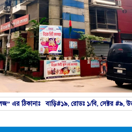
লেজ” এর ঠিকানাঃ বাড়ি#১৯, রোডঃ ১/বি, সেক্টর #৯, উত