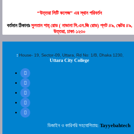
“উত্তরা সিটি কলেজ” এর স্থান পরিবর্তন
বর্তমান ঠিকানাঃ
সুলতান শাহ্‌ রোড ( নাভানা সি.এন.জি রোড) প্লট #৯, সেক্টর #৯,
উত্তরা, ঢাকা-১২৩০
:
House- 19, Sector-09, Uttara, Rd No: 1/B, Dhaka 1230,
Uttara City College
ডিজাইন ও কারিগরি সহযোগিতায়:
Tayyebahtech