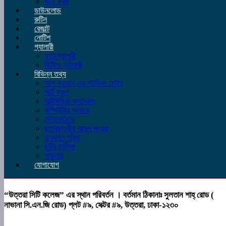
ভর্তি ফরম
ডাউনলোড
রুটিন
রেজাল্ট
নোটিশ
গ্যালারী
ফটোগ্যালারী
ভিডিও গ্যালারী
বিভিন্ন তথ্য
আল কুরআন এন্ড স্টাডিজ সেন্টার
আর্ট স্কুল
মাল্টিমিডিয়া ক্লাসরুম
কম্পিউটার ব্যবহার
ভৌতকাঠমো
ছাত্রছাত্রীর আসন সংখ্যা
যানবাহন সুবিধা
ছুটির তালিকা
সার্কুলার
যোগাযোগ
“উত্তরা সিটি কলেজ” এর স্থান পরিবর্তন । বর্তমান ঠিকানাঃ সুলতান শাহ্‌ রোড (
নাভানা সি.এন.জি রোড) প্লট #৯, সেক্টর #৯, উত্তরা, ঢাকা-১২৩০