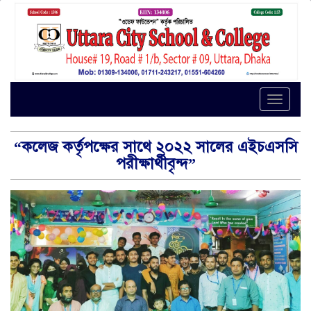
Toggle
naviga
“কলেজ কর্তৃপক্ষের সাথে ২০২২ সালের এইচএসসি
পরীক্ষার্থীবৃন্দ”