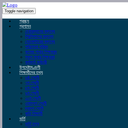
Toggle navigation
প্রচ্ছদ
প্রশাসন
চেয়ারম্যানের বক্তব্য
প্রিন্সিপালের বক্তব্য
হেডমাস্টারের বক্তব্য
পরিচালনা পরিষদ
কলেজ শাখার শিক্ষকবৃন্দ
স্কুল শাখার শিক্ষকবৃন্দ
কর্মকর্তা কর্মচারী
উপদেষ্টামণ্ডলী
শিক্ষার্থীদের তথ্য
৬ষ্ঠ শ্রেণী
৭ম শ্রেণী
৮ম শ্রেণী
৯ম শ্রেণী
১০ম শ্রেণী
একাদ্বশ শ্রেণী
দ্বাদশ শ্রেণী
কৃতি শিক্ষার্থী
ভর্তি
ভর্তি তথ্য