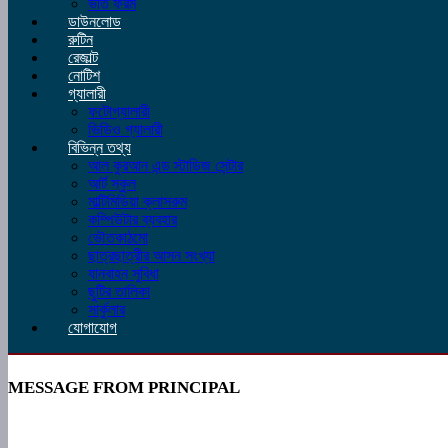
ভর্তি ফরম
ডাউনলোড
রুটিন
রেজাল্ট
নোটিশ
গ্যালারী
ফটোগ্যালারী
ভিডিও গ্যালারী
বিভিন্ন তথ্য
আল কুরআন এন্ড স্টাডিজ সেন্টার
আর্ট স্কুল
মাল্টিমিডিয়া ক্লাসরুম
কম্পিউটার ব্যবহার
ভৌতকাঠমো
ছাত্রছাত্রীর আসন সংখ্যা
যানবাহন সুবিধা
ছুটির তালিকা
সার্কুলার
যোগাযোগ
MESSAGE FROM PRINCIPAL